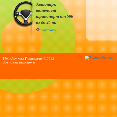
Автопарк
включает
транспорт от 500
кг до 25 т.
смотреть
ТЭК «Лоу Кост Перевозки» © 2013
Все права защищены