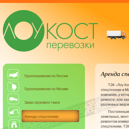
Аренда сп
Грузоперевозки по России
ТЭК «Лоу Ко
Грузоперевозки по Москве
спецтехники в М
компании, у кото
ремонте, или за
Заказ грузового такси
различных видов
Постоянными
Аренда спецтехники
земельных, монт
ремонтом коммун
спецтехники. ТЭ