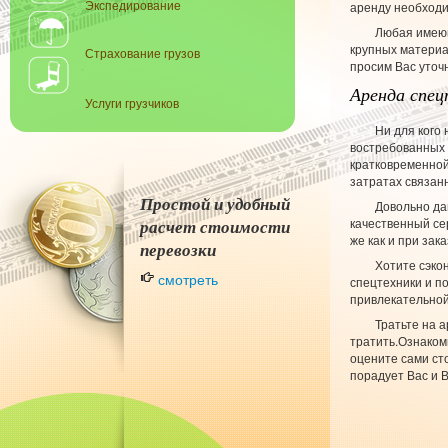
Экспедирование
аренду необходи
Любая имеющ
крупных материа
Страхование грузов
просим Вас уточ
Аренда спец
Услуги грузчиков
Ни для кого 
востребованных 
кратковременной
затратах связан
Простой и удобный
Довольно да
качественный се
расчет стоимости
же как и при зак
перевозки
Хотите сэкон
смотреть
спецтехники и п
привлекательной
Тратьте на а
тратить.Ознаком
оцените сами ст
порадует Вас и 