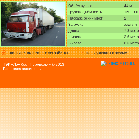
3
Объём кузова
44 м
Грузоподъёмность
15000 кг
Пассажирских мест
2
Загрузка
задняя
Длина
7.8 мет
Ширина
2.6 мет
Высота
2.6 мет
- наличие подъёмного устройства
*
- цены указаны в рублях
ТЭК «Лоу Кост Перевозки» © 2013
Все права защищены