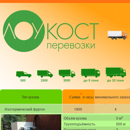
500
1500
3000
до 5 тонн
до 10 тонн
*
Тип кузова
Сумма
и часы
минимального заказ
Изотермический фургон
1900
4
3
Объём кузова
3 м
Грузоподъёмность
500 кг
Пассажирских мест
2