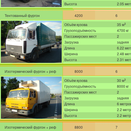
Высота
2.05 ме
Тентованный фургон
4200
6
3
Объём кузова
35 м
Грузоподъёмность
4700 кг
Пассажирских мест
2
Загрузка
задняя
Длина
6.22 ме
Ширина
2.48 ме
Высота
2.31 ме
Изотермический фургон + реф
8000
6
3
Объём кузова
30 м
Грузоподъёмность
8000 кг
Пассажирских мест
2
Загрузка
задняя
Длина
6 метро
Ширина
2.2 мет
Высота
2.2 мет
Изотермический фургон + реф
8800
7