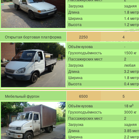
Загрузка
задняя
Длина
1.8 мет
Ширина
1.4 мет
Высота
1.2 мет
Открытая бортовая платформа
2250
4
Объём кузова
-
Грузоподъёмность
1500 кг
Пассажирских мест
2
Загрузка
любая
Длина
3.2 мет
Ширина
1.8 мет
Высота
0.4 мет
Мебельный фургон
6500
5
3
Объём кузова
18 м
Грузоподъёмность
3000 кг
Пассажирских мест
2
Загрузка
задняя
Длина
3.85 ме
Ширина
2.2 мет