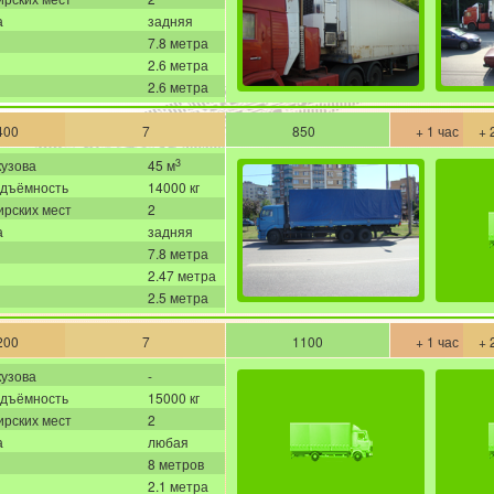
а
задняя
7.8 метра
2.6 метра
2.6 метра
400
7
850
+ 1 час
+ 
3
кузова
45 м
одъёмность
14000 кг
рских мест
2
а
задняя
7.8 метра
2.47 метра
2.5 метра
200
7
1100
+ 1 час
+ 
кузова
-
одъёмность
15000 кг
рских мест
2
а
любая
8 метров
2.1 метра