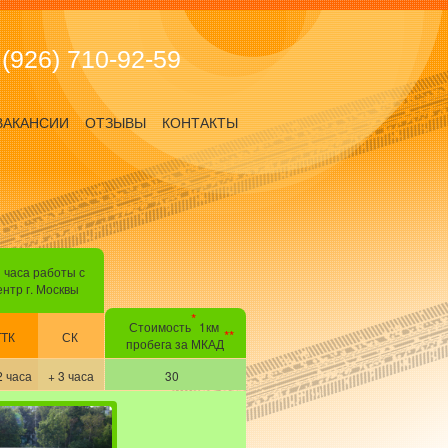
 (926) 710-92-59
ВАКАНСИИ
ОТЗЫВЫ
КОНТАКТЫ
 часа работы с
ентр г. Москвы
*
Стоимость
1км
**
ТТК
СК
пробега за МКАД
2 часа
+ 3 часа
30