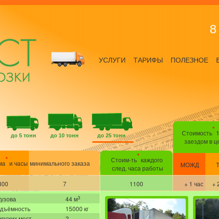
8
УСЛУГИ
ТАРИФЫ
ПОЛЕЗНОЕ
*
Стоимость
1
до 5 тонн
до 10 тонн
до 25 тонн
заездом в ц
*
*
Стоим-ть
каждого
ма
и часы
минимального заказа
МОЖД
след. часа работы
800
7
1100
+ 1 час
+ 
3
кузова
44 м
одъёмность
15000 кг
рских мест
2