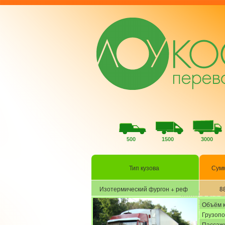
500
1500
3000
Тип кузова
Сум
Изотермический фургон + реф
8
Объём 
Грузоп
Пассажи