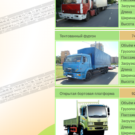
Загрузк
Длина
Ширина
Высота
Тентованный фургон
7
Объём 
Грузоп
Пассажи
Загрузк
Длина
Ширина
Высота
Открытая бортовая платформа
9
Объём 
Грузоп
Пассажи
Загрузк
Длина
Ширина