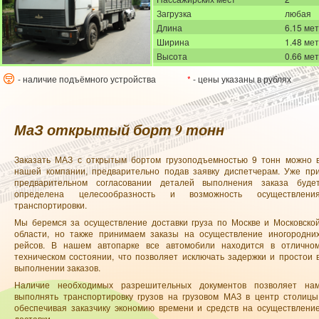
Загрузка
любая
Длина
6.15 ме
Ширина
1.48 ме
Высота
0.66 ме
- наличие подъёмного устройства
*
- цены указаны в рублях
МаЗ открытый борт 9 тонн
Заказать МАЗ с открытым бортом грузоподъемностью 9 тонн можно 
нашей компании, предварительно подав заявку диспетчерам. Уже пр
предварительном согласовании деталей выполнения заказа буде
определена целесообразность и возможность осуществлени
транспортировки.
Мы беремся за осуществление доставки груза по Москве и Московско
области, но также принимаем заказы на осуществление иногородни
рейсов. В нашем автопарке все автомобили находится в отлично
техническом состоянии, что позволяет исключать задержки и простои 
выполнении заказов.
Наличие необходимых разрешительных документов позволяет на
выполнять транспортировку грузов на грузовом МАЗ в центр столицы
обеспечивая заказчику экономию времени и средств на осуществлени
доставки.