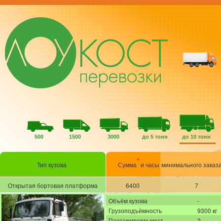
500
1500
3000
до 5 тонн
до 10 тонн
*
Тип кузова
Сумма
и часы
минимального заказ
Открытая бортовая платформа
6400
7
Объём кузова
-
Грузоподъёмность
9300 кг
Пассажирских мест
2